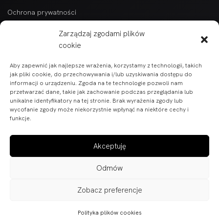
Ochrona prywatności
Kontakt
Zarządzaj zgodami plików
Kategorie
cookie
Aby zapewnić jak najlepsze wrażenia, korzystamy z technologii, takich
Wszytkie produkty alfabetycznie
jak pliki cookie, do przechowywania i/lub uzyskiwania dostępu do
informacji o urządzeniu. Zgoda na te technologie pozwoli nam
Części do pojazdów BARTON
przetwarzać dane, takie jak zachowanie podczas przeglądania lub
unikalne identyfikatory na tej stronie. Brak wyrażenia zgody lub
Części do skuterów i motorowerów
wycofanie zgody może niekorzystnie wpłynąć na niektóre cechy i
funkcje.
Części ATV
Akceptuję
Odmów
PITASMOTO © 2026
Zobacz preferencje
Polityka plików cookies