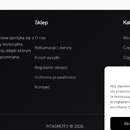
Sklep
Ka
owa spotyka się z
O nas
Wsz
y motocykle,
Reklamacje i zwroty
Czę
ia, dzięki którym
zapomniana.
Koszt wysyłki
Czę
Regulamin sklepu
Czę
Ochrona prywatności
Aby zapewnić
Kontakt
do przechow
te technolo
przeglądania
wycofanie z
Ak
PITASMOTO © 2026