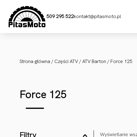
Przejdź do treści
509 295 522
kontakt@pitasmoto.pl
Strona główna
/
Części ATV
/
ATV Barton
/ Force 125
Force 125
Filtry
Wyświetlanie wsz