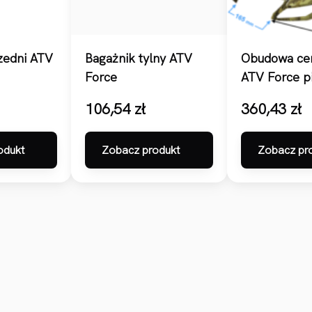
zedni ATV
Bagażnik tylny ATV
Obudowa cen
Force
ATV Force p
106,54
zł
360,43
zł
odukt
Zobacz produkt
Zobacz pr