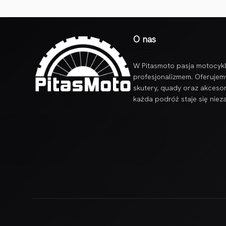
O nas
W Pitasmoto pasja motocykl
profesjonalizmem. Oferujem
skutery, quady oraz akcesor
każda podróż staje się nie