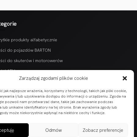
tegorie
ytkie produkty alfabetycznie
ści do pojazdów BARTON
ści do skuterów i motorowerów
ści ATV
Zarządzaj zgodami plików cookie
 jak najlepsze wrażenia, korzystamy z technologii, takich jak pliki cookie,
ywania i/lub uzyskiwania dostępu do informacji o urządzeniu. Zgoda na
gie pozwoli nam przetwarzać dane, takie jak zachowanie podczas
 lub unikalne identyfikatory na tej stronie. Brak wyrażenia zgody lub
gody może niekorzystnie wpłynąć na niektóre cechy i funkcje.
ceptuję
Odmów
Zobacz preferencje