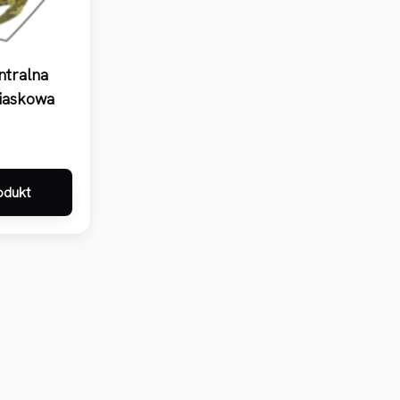
tralna
iaskowa
odukt