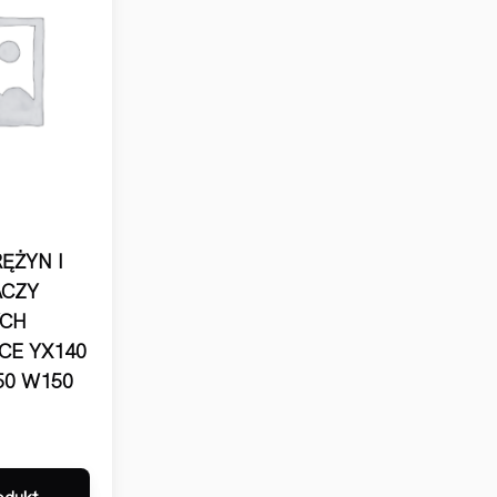
ĘŻYN I
ACZY
CH
CE YX140
50 W150