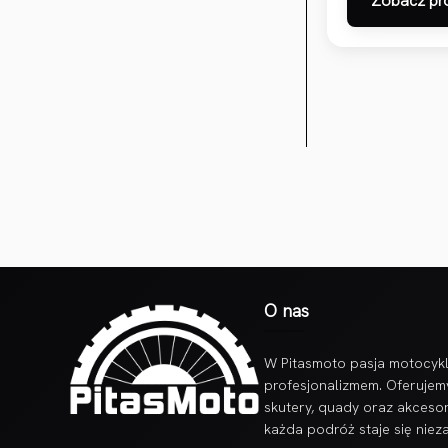
Zobacz pr
O nas
W Pitasmoto pasja motocykl
profesjonalizmem. Oferujem
skutery, quady oraz akcesor
każda podróż staje się nie