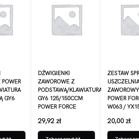
I
DŹWIGIENKI
ZESTAW SPR
 POWER
ZAWOROWE Z
USZCZELNI
WIATURA
PODSTAWĄ/KLAWIATURA
ZAWOROWY
Ą GY6
GY6 125/150CCM
POWER FOR
POWER FORCE
W063 / YX1
29,92
zł
20,00
zł