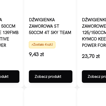
A
DŹWIGIENKA
DŹWIGIENK
 50CCM
ZAWOROWA ST
ZAWOROWE 
E 139FMB
50CCM 4T SKY TEAM
125/150CCM
TIVE
KYMCO KEE
WER
Zostało 4 szt.!
POWER FOR
9,43
zł
23,70
zł
odukt
Zobacz produkt
Zobacz pr