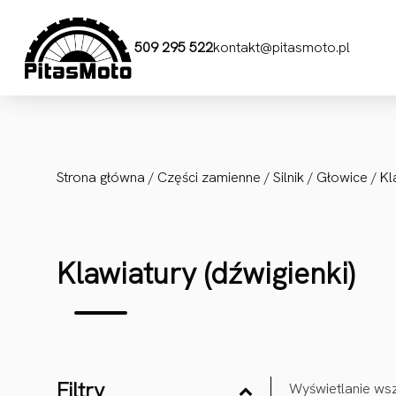
Przejdź do treści
509 295 522
kontakt@pitasmoto.pl
Strona główna
/
Części zamienne
/
Silnik
/
Głowice
/ Kl
Klawiatury (dźwigienki)
Filtry
Wyświetlanie wsz