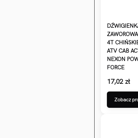
DŹWIGIENK
ZAWOROWA
4T CHIŃSKI
ATV CAB AC
NEXON PO
FORCE
17,02
zł
Zobacz pr