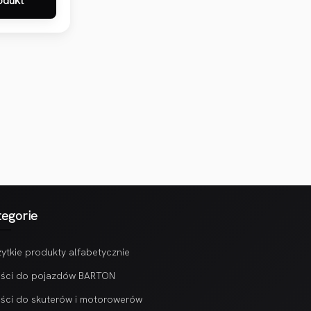
odukt
tegorie
ytkie produkty alfabetycznie
ści do pojazdów BARTON
ści do skuterów i motorowerów