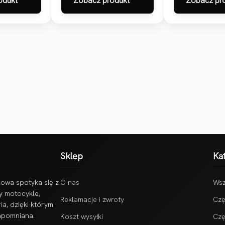
odukt
Zobacz produkt
Zobacz pr
Sklep
Ka
owa spotyka się z
O nas
Wsz
y motocykle,
Reklamacje i zwroty
Czę
ia, dzięki którym
zapomniana.
Koszt wysyłki
Czę