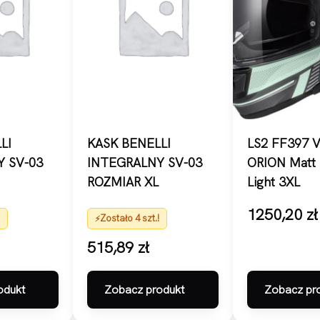
LI
KASK BENELLI
LS2 FF397 
 SV-03
INTEGRALNY SV-03
ORION Matt 
ROZMIAR XL
Light 3XL
1250,20
zł
!
Zostało 4 szt.!
515,89
zł
odukt
Zobacz produkt
Zobacz pr