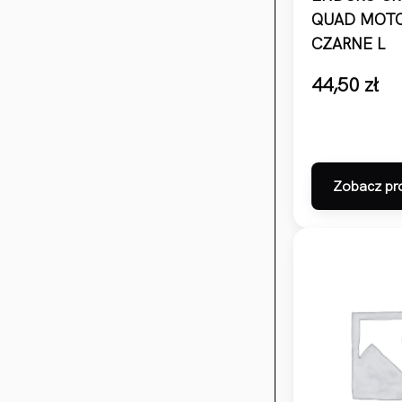
QUAD MOT
CZARNE L
44,50
zł
Zobacz pr