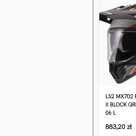
LS2 MX702 
II BLOCK G
06 L
883,20
zł