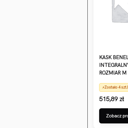
KASK BENEL
INTEGRALNY
ROZMIAR M
Zostało 4 szt.
515,89
zł
Zobacz pr