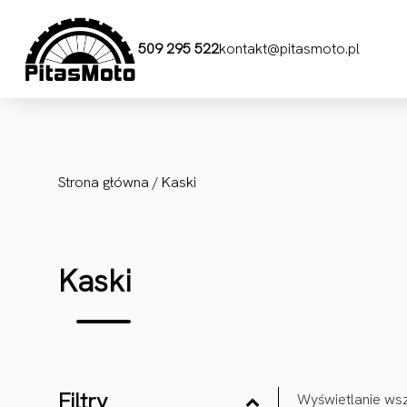
Przejdź do treści
509 295 522
kontakt@pitasmoto.pl
Strona główna
/ Kaski
Kaski
Filtry
Wyświetlanie wsz