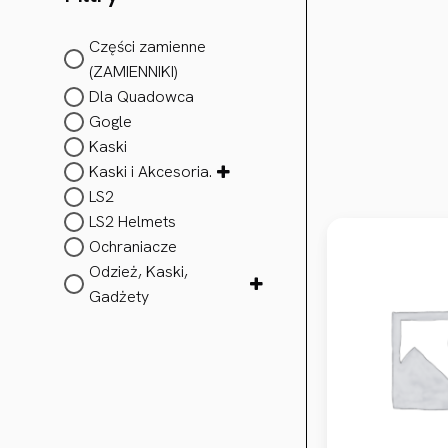
Części zamienne
(ZAMIENNIKI)
Dla Quadowca
Gogle
Kaski
Kaski i Akcesoria.
LS2
LS2 Helmets
Ochraniacze
Odzież, Kaski,
Gadżety