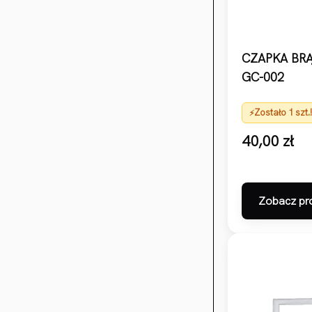
CZAPKA BR
GC-002
Zostało 1 szt.
40,00
zł
Zobacz pr