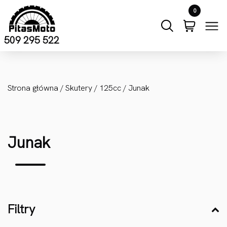
Przejdź do treści
0
509 295 522
Strona główna
/
Skutery
/
125cc
/ Junak
Junak
Filtry