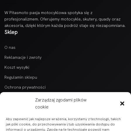
W Pitasmoto pasja motocyklowa spotyka się z
profesjonalizmem. Oferujemy motocykle, skutery, quady oraz
akcesoria, dzięki którym każda podróż staje się niezapomniana.
Sklep
O nas
Reklamacje i zwroty
Koszt wysyłki
Regulamin sklepu
Ochrona prywatności
Kontakt
Zarządzaj zgodami plików
Kategorie
cookie
Aby zapewnić jak najlepsze wrażenia, korzystamy z technologii, takich
Wszytkie produkty alfabetycznie
jak pliki cookie, do przechowywania i/lub uzyskiwania dostępu do
informacji o urządzeniu. Zgoda na te technologie pozwoli nam