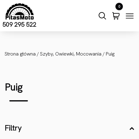
Przejdź do treści
0
509 295 522
Strona główna
/
Szyby, Owiewki, Mocowania
/ Puig
Puig
Filtry