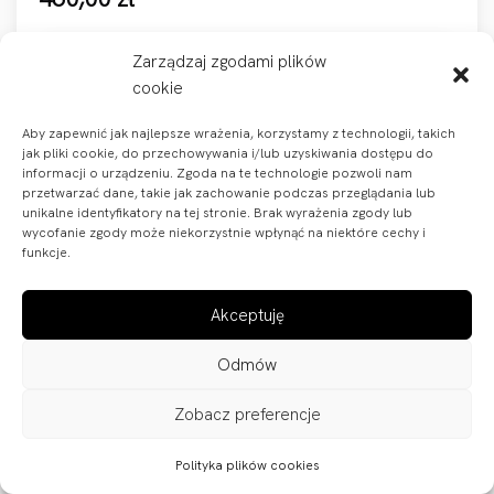
Zarządzaj zgodami plików
Zobacz produkt
cookie
Aby zapewnić jak najlepsze wrażenia, korzystamy z technologii, takich
jak pliki cookie, do przechowywania i/lub uzyskiwania dostępu do
informacji o urządzeniu. Zgoda na te technologie pozwoli nam
przetwarzać dane, takie jak zachowanie podczas przeglądania lub
unikalne identyfikatory na tej stronie. Brak wyrażenia zgody lub
wycofanie zgody może niekorzystnie wpłynąć na niektóre cechy i
funkcje.
Akceptuję
Odmów
SZYBA OWIEWKA PUIG DO HONDA CB650F
14-20 LEKKO PRZYCIEMNIONA
Zobacz preferencje
Zostało 1 szt.!
Polityka plików cookies