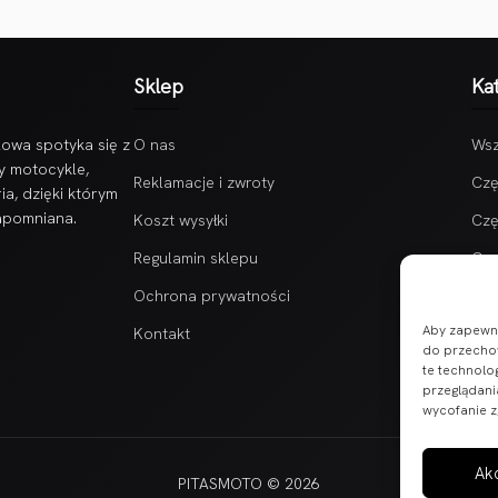
Sklep
Ka
owa spotyka się z
O nas
Wsz
y motocykle,
Reklamacje i zwroty
Czę
ia, dzięki którym
zapomniana.
Koszt wysyłki
Czę
Regulamin sklepu
Czę
Ochrona prywatności
Aby zapewnić
Kontakt
do przechow
te technolo
przeglądania
wycofanie z
Ak
PITASMOTO © 2026