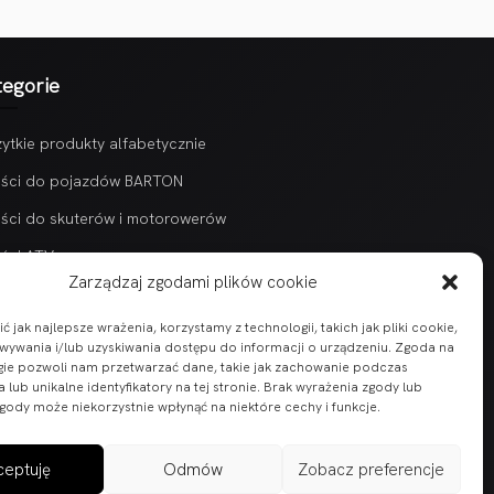
tegorie
ytkie produkty alfabetycznie
ści do pojazdów BARTON
ści do skuterów i motorowerów
ści ATV
Zarządzaj zgodami plików cookie
 jak najlepsze wrażenia, korzystamy z technologii, takich jak pliki cookie,
ywania i/lub uzyskiwania dostępu do informacji o urządzeniu. Zgoda na
gie pozwoli nam przetwarzać dane, takie jak zachowanie podczas
 lub unikalne identyfikatory na tej stronie. Brak wyrażenia zgody lub
gody może niekorzystnie wpłynąć na niektóre cechy i funkcje.
ceptuję
Odmów
Zobacz preferencje