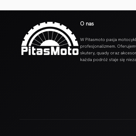
O nas
W Pitasmoto pasja motocykl
profesjonalizmem. Oferujem
skutery, quady oraz akcesor
każda podróż staje się nie