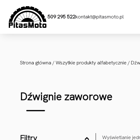
Przejdź do treści
509 295 522
kontakt@pitasmoto.pl
Strona główna
/
Wszytkie produkty alfabetycznie
/ Dźw
Dźwignie zaworowe
Filtry
Wyświetlanie jed