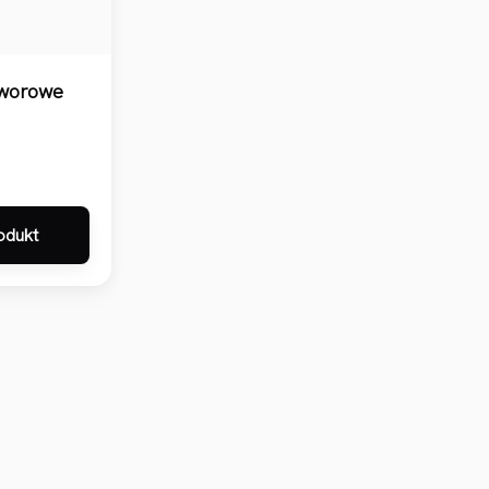
aworowe
odukt