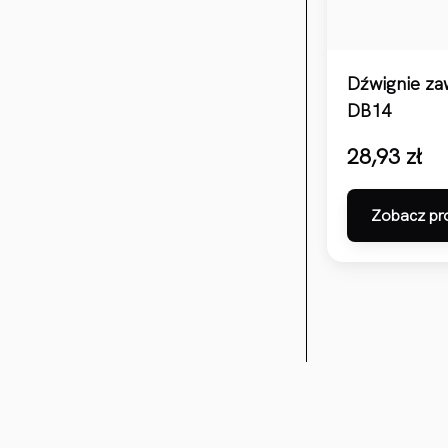
Dźwignie z
DB14
28,93
zł
Zobacz pr