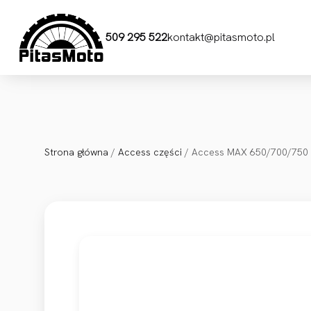
Przejdź do treści
509 295 522
kontakt@pitasmoto.pl
Strona główna
/
Access części
/ Access MAX 650/700/750 C