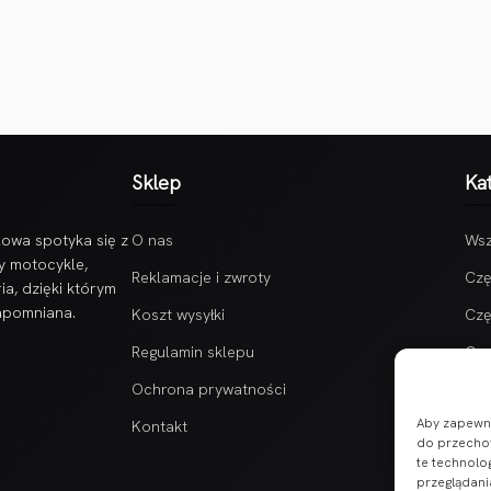
Sklep
Ka
owa spotyka się z
O nas
Wsz
y motocykle,
Reklamacje i zwroty
Czę
ia, dzięki którym
zapomniana.
Koszt wysyłki
Czę
Regulamin sklepu
Czę
Ochrona prywatności
Aby zapewnić
Kontakt
do przechow
te technolo
przeglądania