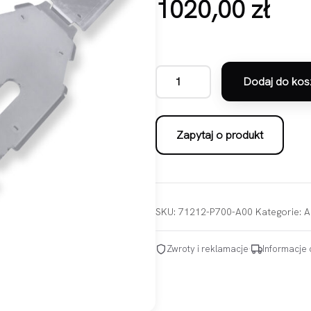
1020,00
zł
Dodaj do kos
ilość Access MAX 650/700/750 C
Zapytaj o produkt
SKU:
71212-P700-A00
Kategorie:
A
Zwroty i reklamacje
·
Informacje 