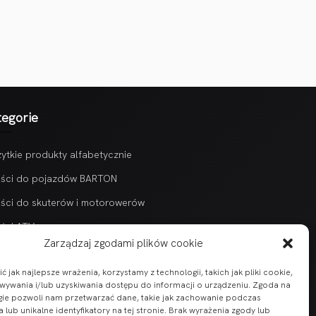
tegorie
ytkie produkty alfabetycznie
ści do pojazdów BARTON
ści do skuterów i motorowerów
ści ATV
Zarządzaj zgodami plików cookie
 jak najlepsze wrażenia, korzystamy z technologii, takich jak pliki cookie,
ywania i/lub uzyskiwania dostępu do informacji o urządzeniu. Zgoda na
gie pozwoli nam przetwarzać dane, takie jak zachowanie podczas
 lub unikalne identyfikatory na tej stronie. Brak wyrażenia zgody lub