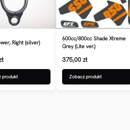
600cc/800cc Shade Xtreme
wer, Right (silver)
Grey (Lite ver.)
zł
375,00
zł
 produkt
Zobacz produkt