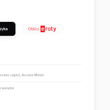
zyka
hassis Skid Plate Kit
ccess części
,
Access Motor
o wysyłce