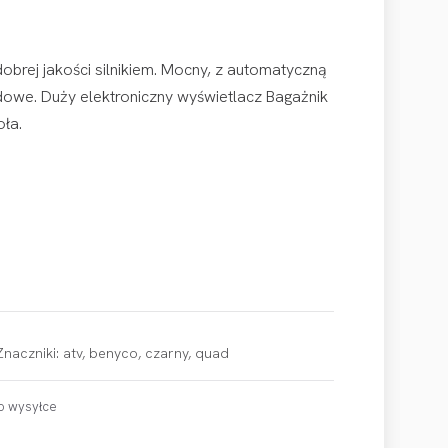
brej jakości silnikiem. Mocny, z automatyczną
edowe. Duży elektroniczny wyświetlacz Bagażnik
oła.
Znaczniki:
atv
,
benyco
,
czarny
,
quad
o wysyłce