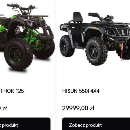
THOR 125
HISUN 550i 4X4
0
zł
29999,00
zł
 produkt
Zobacz produkt