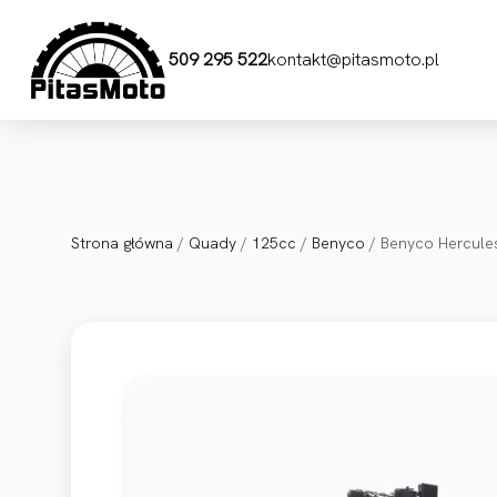
Przejdź do treści
509 295 522
kontakt@pitasmoto.pl
Strona główna
/
Quady
/
125cc
/
Benyco
/ Benyco Hercule