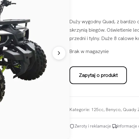
Duży wygodny Quad, z bardzo do
skrzynią biegów. Oświetlenie l
przedni i tylny. Duże 8 calowe k
Brak w magazynie
Zapytaj o produkt
Kategorie:
125cc
,
Benyco
,
Quady
Zwroty i reklamacje
·
Informacje 