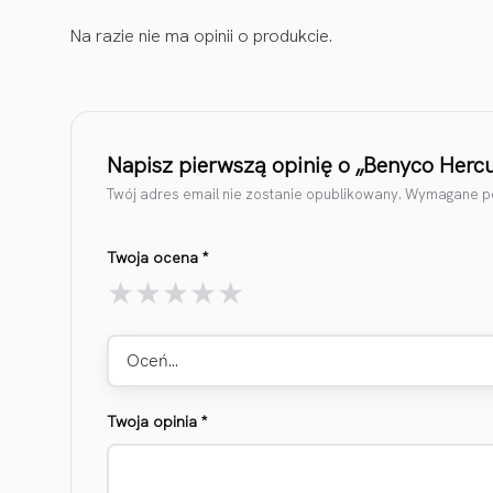
Na razie nie ma opinii o produkcie.
Napisz pierwszą opinię o „Benyco Herc
Twój adres email nie zostanie opublikowany.
Wymagane po
Twoja ocena
*
Oceń…
Twoja opinia
*