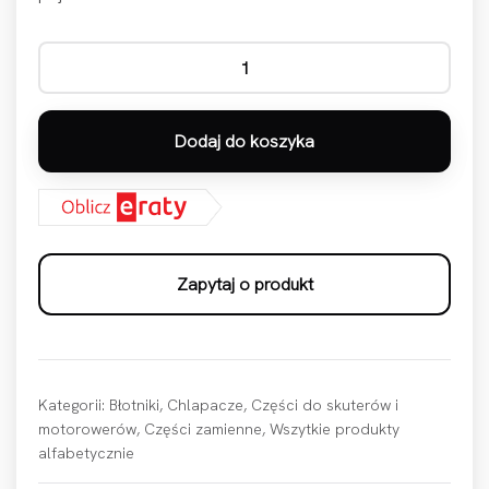
ilość Błotnik przód Honda części PCX 125 od 2018- 2020 o
Dodaj do koszyka
Zapytaj o produkt
Kategorii:
Błotniki
,
Chlapacze
,
Części do skuterów i
motorowerów
,
Części zamienne
,
Wszytkie produkty
alfabetycznie