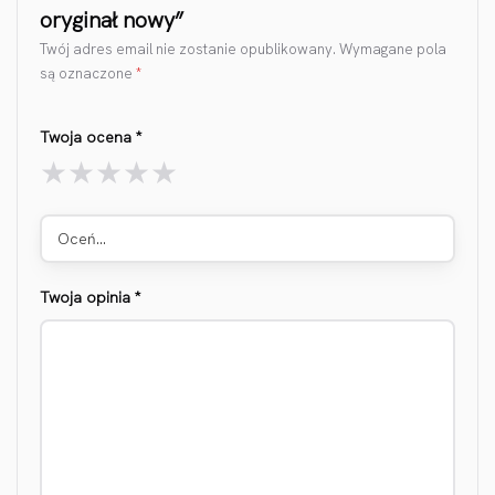
oryginał nowy”
Twój adres email nie zostanie opublikowany.
Wymagane pola
są oznaczone
*
Twoja ocena
*
Oceń…
Twoja opinia
*