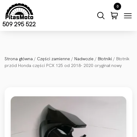
Przejdź do treści
0
509 295 522
Strona główna
/
Części zamienne
/
Nadwozie
/
Błotniki
/ Błotnik
przód Honda części PCX 125 od 2018- 2020 oryginał nowy