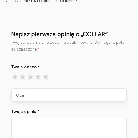
Na razie nie ma opinii o produkcie.
Napisz pierwszą opinię o „COLLAR”
Twój adres email nie zostanie opublikowany.
Wymagane pola
są oznaczone
*
Twoja ocena
*
Oceń…
Twoja opinia
*