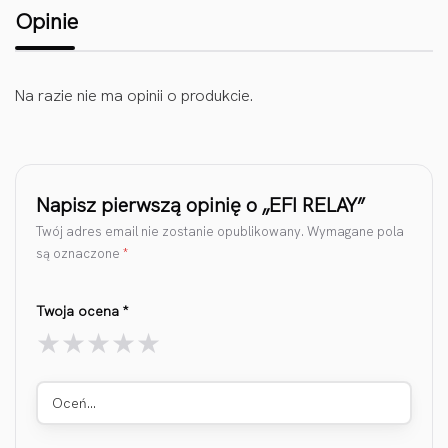
Opinie
Na razie nie ma opinii o produkcie.
Napisz pierwszą opinię o „EFI RELAY”
Twój adres email nie zostanie opublikowany.
Wymagane pola
są oznaczone
*
Twoja ocena
*
Oceń…