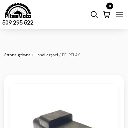
Przejdź do treści
0
509 295 522
Strona główna
/
Linhai części
/ EFI RELAY