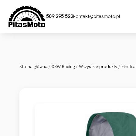
Przejdź do treści
509 295 522
kontakt@pitasmoto.pl
Strona główna
/
XRW Racing
/
Wszystkie produkty
/ Finntra