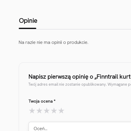
Opinie
Na razie nie ma opinii o produkcie.
Napisz pierwszą opinię o „Finntrail kurt
Twój adres email nie zostanie opublikowany.
Wymagane po
Twoja ocena
*
Oceń…