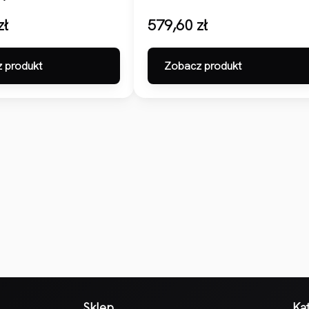
zł
579,60
zł
 produkt
Zobacz produkt
Sklep
Ka