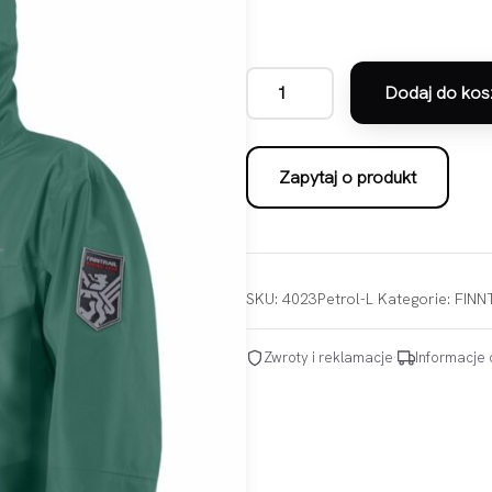
Dodaj do kos
ilość Finntrail kurtka Coaster Pet
Zapytaj o produkt
SKU:
4023Petrol-L
Kategorie:
FINN
Zwroty i reklamacje
·
Informacje 