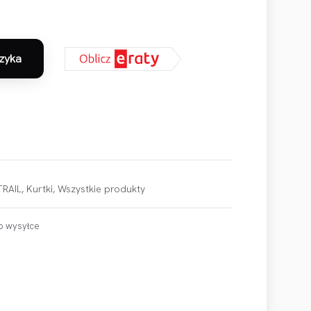
zyka
rol L
TRAIL
,
Kurtki
,
Wszystkie produkty
o wysyłce