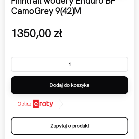
Finntrail wodery Enduro BF
CamoGrey 9(42)M
1350,00
zł
ilość Finntrail wodery Enduro BF CamoGrey 9(42)M
Dodaj do koszyka
Zapytaj o produkt