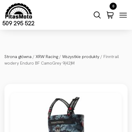
Przejdź do treści
0
509 295 522
Strona główna
/
XRW Racing
/
Wszystkie produkty
/ Finntrail
wodery Enduro BF CamoGrey 9(42)M