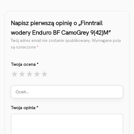
Napisz pierwszą opinię o „Finntrail
wodery Enduro BF CamoGrey 9(42)M”
Twój adres email nie zostanie opublikowany.
Wymagane pola
są oznaczone
*
Twoja ocena
*
Oceń…
Twoja opinia
*