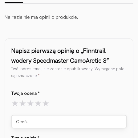
Na razie nie ma opinii o produkcie.
Napisz pierwszą opinię o „Finntrail
wodery Speedmaster CamoArctic S”
Twój adres email nie zostanie opublikowany.
Wymagane pola
są oznaczone
*
Twoja ocena
*
Oceń…