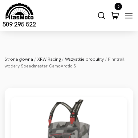
Przejdź do treści
0
509 295 522
Strona główna
/
XRW Racing
/
Wszystkie produkty
/ Finntrail
wodery Speedmaster CamoArctic S