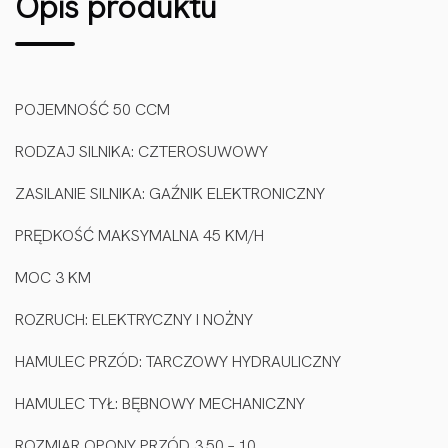
Opis produktu
POJEMNOŚĆ 50 CCM
RODZAJ SILNIKA: CZTEROSUWOWY
ZASILANIE SILNIKA: GAŹNIK ELEKTRONICZNY
PRĘDKOŚĆ MAKSYMALNA 45 KM/H
MOC 3 KM
ROZRUCH: ELEKTRYCZNY I NOŻNY
HAMULEC PRZÓD: TARCZOWY HYDRAULICZNY
HAMULEC TYŁ: BĘBNOWY MECHANICZNY
ROZMIAR OPONY PRZÓD 3.50 – 10