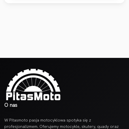
O nas
W Pitasmoto pasja motocyklowa spotyka się z
profesjonalizmem. Oferujemy motocykle, skutery, quady oraz