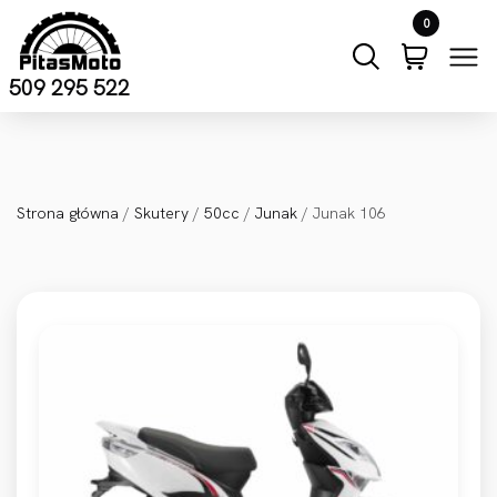
Przejdź do treści
0
509 295 522
Strona główna
/
Skutery
/
50cc
/
Junak
/ Junak 106