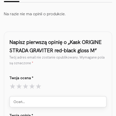
Na razie nie ma opinii o produkcie.
Napisz pierwszą opinię o „Kask ORIGINE
STRADA GRAVITER red-black gloss M”
Twój adres email nie zostanie opublikowany.
Wymagane pola
są oznaczone
*
Twoja ocena
*
Oceń…
Twoja opinia
*