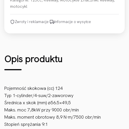
Kategorie:
125cc
,
Keeway
,
Motocykle
Znaczniki:
keeway
,
motocykl
Zwroty i reklamacje
·
Informacje o wysyłce
Opis produktu
Pojemność skokowa (cc) 124
Typ 1-cylinder/4-suw/2-zaworowy
Średnica x skok (mm) ø56.5×49,5
Maks. moc 7,8kW przy 9000 obr/min
Maks. moment obrotowy 8,9 N·m/7500 obr/min
Stopień sprężania 9:1