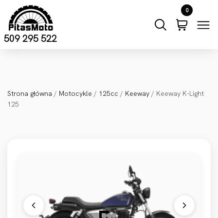
Przejdź do treści
0
509 295 522
Strona główna
/
Motocykle
/
125cc
/
Keeway
/ Keeway K-Light
125