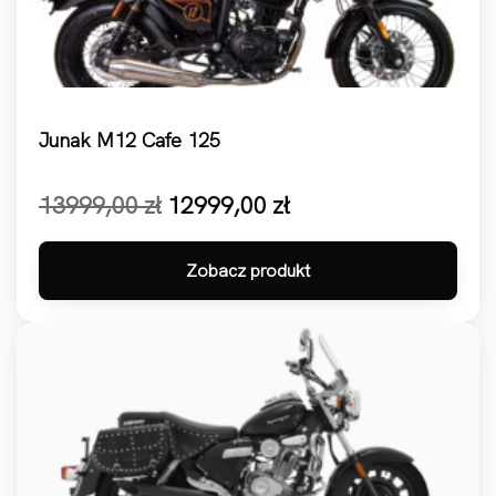
Junak M12 Cafe 125
Pierwotna cena wynosiła: 13999,00 zł.
Aktualna cena wynosi: 12999,00 zł.
13999,00
zł
12999,00
zł
Zobacz produkt