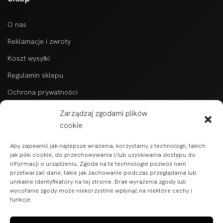
O nas
Reklamacje i zwroty
Koszt wysyłki
Regulamin sklepu
Ochrona prywatności
Kontakt
Zarządzaj zgodami plików
cookie
Kategorie
Aby zapewnić jak najlepsze wrażenia, korzystamy z technologii, takich
Wszytkie produkty alfabetycznie
jak pliki cookie, do przechowywania i/lub uzyskiwania dostępu do
informacji o urządzeniu. Zgoda na te technologie pozwoli nam
Części do pojazdów BARTON
przetwarzać dane, takie jak zachowanie podczas przeglądania lub
unikalne identyfikatory na tej stronie. Brak wyrażenia zgody lub
Części do skuterów i motorowerów
wycofanie zgody może niekorzystnie wpłynąć na niektóre cechy i
funkcje.
Części ATV