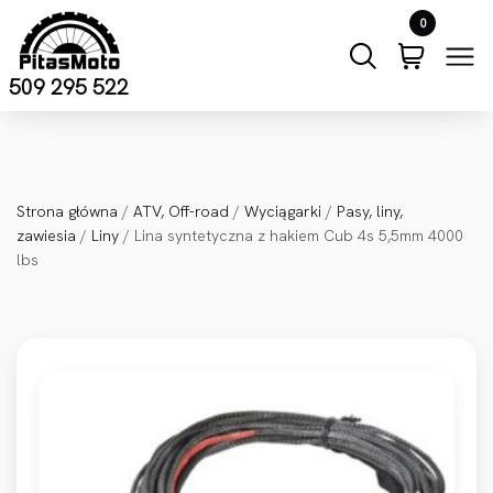
Przejdź do treści
0
509 295 522
Strona główna
/
ATV, Off-road
/
Wyciągarki
/
Pasy, liny,
zawiesia
/
Liny
/ Lina syntetyczna z hakiem Cub 4s 5,5mm 4000
lbs