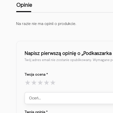
Opinie
Na razie nie ma opinii o produkcie.
Napisz pierwszą opinię o „Podkaszark
Twój adres email nie zostanie opublikowany.
Wymagane po
Twoja ocena
*
Oceń…
Twoja opinia
*