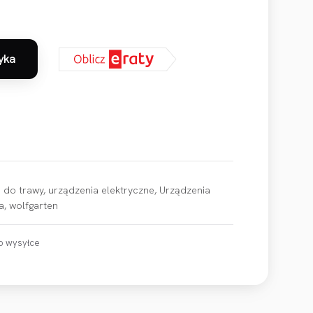
yka
 WOLF-Garten LYCOS E/500 T
 do trawy
,
urządzenia elektryczne
,
Urządzenia
a
,
wolfgarten
o wysyłce