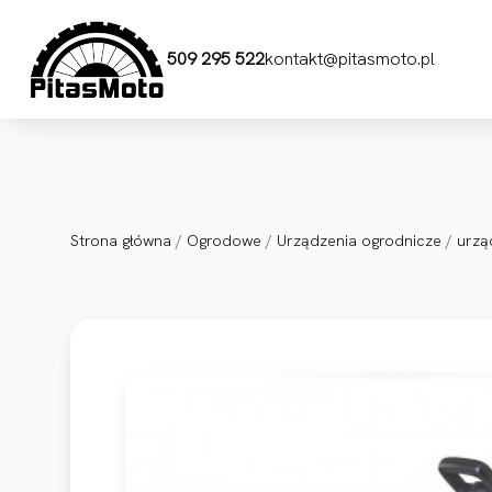
Przejdź do treści
509 295 522
kontakt@pitasmoto.pl
Strona główna
/
Ogrodowe
/
Urządzenia ogrodnicze
/
urzą