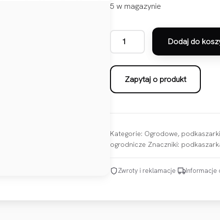
5 w magazynie
Dodaj do kosz
ilość Podkaszarka elektryczna
Zapytaj o produkt
Kategorie:
Ogrodowe
,
podkaszarki
ogrodnicze
Znaczniki:
podkaszark
Zwroty i reklamacje
·
Informacje 