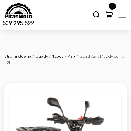
Przejdź do treści
0
509 295 522
Strona główna
/
Quady
/
125cc
/
Asix
/ Quad Asix Muddy Junior
125