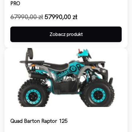
PRO
Pierwotna cena wynosiła: 67990,00 zł.
Aktualna cena wynosi: 57990,00 zł.
67990,00
zł
57990,00
zł
Zobacz produkt
Quad Barton Raptor 125