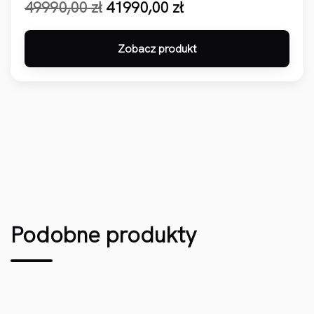
Pierwotna cena wynosiła: 49990,00 zł.
Aktualna cena wynosi: 41990,00 zł.
49990,00
zł
41990,00
zł
Zobacz produkt
Podobne produkty