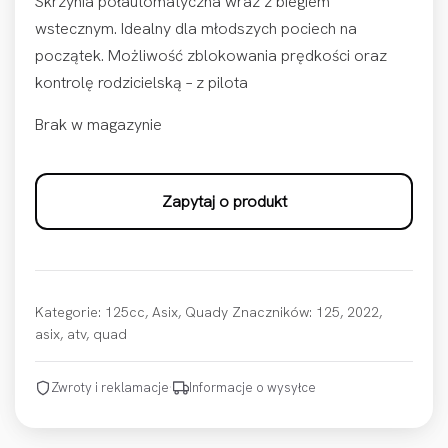
Skrzynia półautomatyczna wraz z biegiem
wstecznym. Idealny dla młodszych pociech na
początek. Możliwość zblokowania prędkości oraz
kontrolę rodzicielską – z pilota
Brak w magazynie
Zapytaj o produkt
Kategorie:
125cc
,
Asix
,
Quady
Znaczników:
125
,
2022
,
asix
,
atv
,
quad
Zwroty i reklamacje
·
Informacje o wysyłce