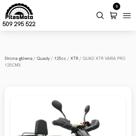
Przejdź do treści
0
509 295 522
Strona główna
/
Quady
/
125cc
/
XTR
/ QUAD XTR VARIA PRO
125CM3