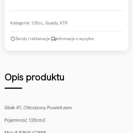
Kategorie:
125cc
,
Quady
,
XTR
Zwroty i reklamacje
·
Informacje o wysyłce
Opis produktu
Silnik 4T, Chłodzony Powietrzem
Pojemność 125cm3
Moc 8,83kW (12kM)