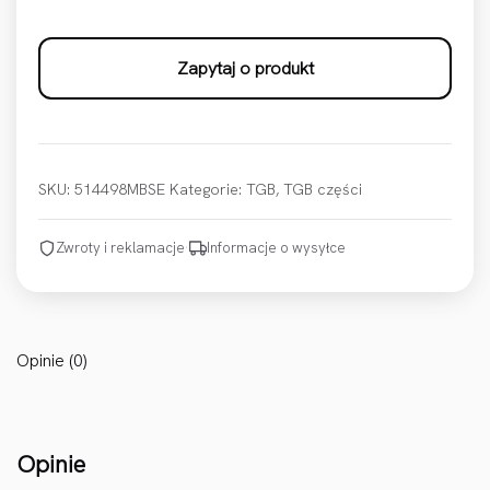
Zapytaj o produkt
SKU:
514498MBSE
Kategorie:
TGB
,
TGB części
Zwroty i reklamacje
·
Informacje o wysyłce
Opinie (0)
Opinie