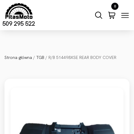
Przejdź do treści
0
509 295 522
Strona główna
/
TGB
/ R/B 514498XSE REAR BODY COVER