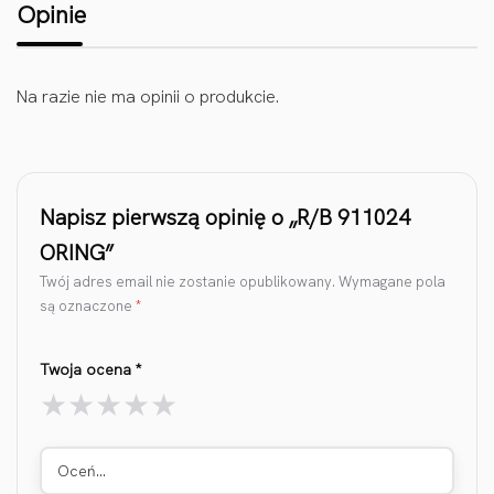
Opinie
Na razie nie ma opinii o produkcie.
Napisz pierwszą opinię o „R/B 911024
ORING”
Twój adres email nie zostanie opublikowany.
Wymagane pola
są oznaczone
*
Twoja ocena
*
Oceń…