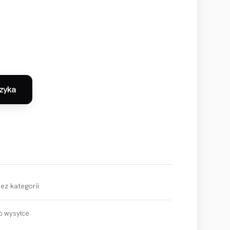
zyka
NIEJ ZX 50 KYMCO
ez kategorii
o wysyłce