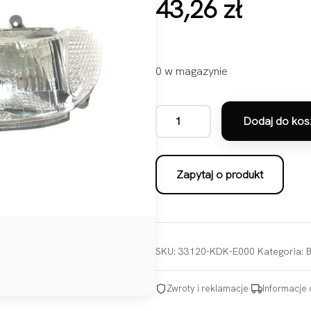
43,26
zł
0 w magazynie
Dodaj do kos
ilość REFLEKTOR LAMPY PRZED
Zapytaj o produkt
SKU:
33120-KDK-E000
Kategoria:
B
Zwroty i reklamacje
·
Informacje 