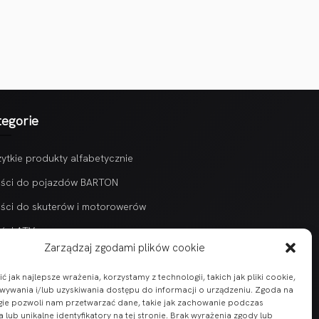
tegorie
ytkie produkty alfabetycznie
ści do pojazdów BARTON
ści do skuterów i motorowerów
ści ATV
Zarządzaj zgodami plików cookie
 jak najlepsze wrażenia, korzystamy z technologii, takich jak pliki cookie,
ywania i/lub uzyskiwania dostępu do informacji o urządzeniu. Zgoda na
gie pozwoli nam przetwarzać dane, takie jak zachowanie podczas
 lub unikalne identyfikatory na tej stronie. Brak wyrażenia zgody lub