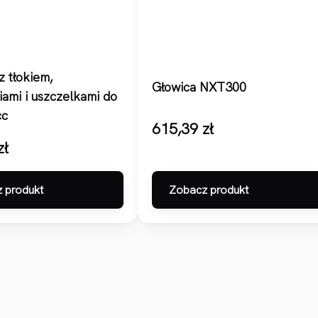
z tłokiem,
Głowica NXT300
iami i uszczelkami do
cc
615,39
zł
zł
 produkt
Zobacz produkt