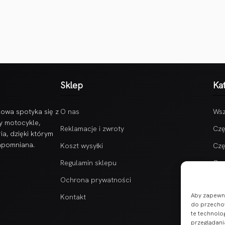
Sklep
Ka
owa spotyka się z
O nas
Wsz
y motocykle,
Reklamacje i zwroty
Czę
ia, dzięki którym
zapomniana.
Koszt wysyłki
Czę
Regulamin sklepu
Czę
Ochrona prywatności
Aby zapewnić
Kontakt
do przechow
te technolo
przeglądania