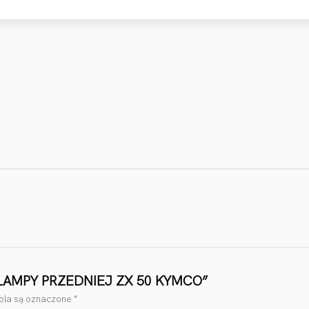
R LAMPY PRZEDNIEJ ZX 50 KYMCO”
la są oznaczone
*