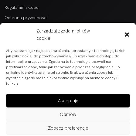
Regulamin sklepu
Ochrona prywatności
Kontakt
Zarządzaj zgodami plików
Kategorie
cookie
Aby zapewnić jak najlepsze wrażenia, korzystamy z technologii, takich
Wszytkie produkty alfabetycznie
jak pliki cookie, do przechowywania i/lub uzyskiwania dostępu do
informacji o urządzeniu. Zgoda na te technologie pozwoli nam
Części do pojazdów BARTON
przetwarzać dane, takie jak zachowanie podczas przeglądania lub
unikalne identyfikatory na tej stronie. Brak wyrażenia zgody lub
Części do skuterów i motorowerów
wycofanie zgody może niekorzystnie wpłynąć na niektóre cechy i
funkcje.
Części ATV
Akceptuję
Odmów
PITASMOTO © 2026
Zobacz preferencje