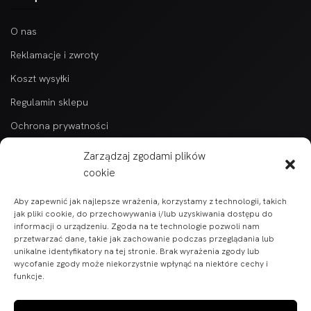
O nas
Reklamacje i zwroty
Koszt wysyłki
Regulamin sklepu
Ochrona prywatności
Kontakt
Zarządzaj zgodami plików
Kategorie
cookie
Aby zapewnić jak najlepsze wrażenia, korzystamy z technologii, takich
Wszytkie produkty alfabetycznie
jak pliki cookie, do przechowywania i/lub uzyskiwania dostępu do
informacji o urządzeniu. Zgoda na te technologie pozwoli nam
Części do pojazdów BARTON
przetwarzać dane, takie jak zachowanie podczas przeglądania lub
unikalne identyfikatory na tej stronie. Brak wyrażenia zgody lub
Części do skuterów i motorowerów
wycofanie zgody może niekorzystnie wpłynąć na niektóre cechy i
funkcje.
Części ATV